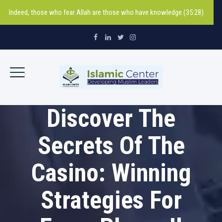
Indeed, those who fear Allah are those who have knowledge.(35:28)
Discover The
Secrets Of The
Casino: Winning
Strategies For