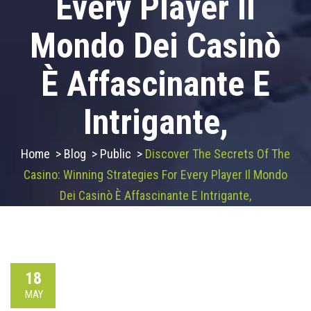
Every Player Il
Mondo Dei Casinò
È Affascinante E
Intrigante,
Home
>
Blog
>
Public
>
Discover The Secrets Of The
Casino: Winning Strategies For Every Player Il Mondo
Dei Casinò È Affascinante E Intrigante,
18
MAY