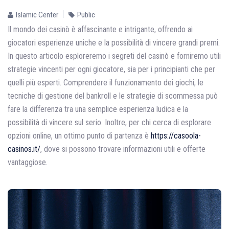
Islamic Center
Public
Il mondo dei casinò è affascinante e intrigante, offrendo ai
giocatori esperienze uniche e la possibilità di vincere grandi premi.
In questo articolo esploreremo i segreti del casinò e forniremo utili
strategie vincenti per ogni giocatore, sia per i principianti che per
quelli più esperti. Comprendere il funzionamento dei giochi, le
tecniche di gestione del bankroll e le strategie di scommessa può
fare la differenza tra una semplice esperienza ludica e la
possibilità di vincere sul serio. Inoltre, per chi cerca di esplorare
opzioni online, un ottimo punto di partenza è
https://casoola-
casinos.it/
, dove si possono trovare informazioni utili e offerte
vantaggiose.