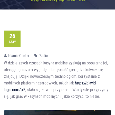
26
MAY
Islamic Center
Public
W dzisiejszych czasach kasyna mobilne zyskują na popularności,
oferując graczom wygodę i dostępność gier gdziekolwiek się
znajdują. Dzięki nowoczesnym technologiom, korzystanie z
mobilnych platform hazardowych, takich jak
https://playid-
login.com/pl/
, stało się łatwe i przyjemne. W artykule przyjrzymy
się, jak grać w kasynach mobilnych i jakie korzyści to niesie.