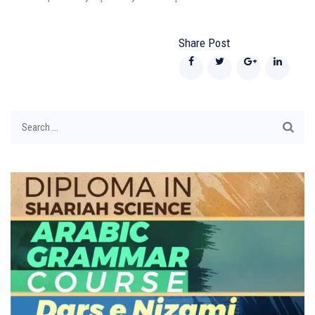
Share Post
Search
for: