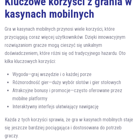
Kluczowe korzyści z grania w
kasynach mobilnych
Gra w kasynach mobilnych przynosi wiele korzyści, które
przyciągają coraz więcej użytkowników. Dzięki innowacyjnym
rozwiązaniom gracze mogą cieszyć się unikalnym
doświadczeniem, które różni się od tradycyjnego hazardu. Oto
kilka kluczowych korzyści:
Wygoda—graj wszędzie i o każdej porze
Różnorodność gier—duży wybór slotów i gier stołowych
Atrakcyjne bonusy i promocje—często oferowane przez
mobilne platformy
Interaktywny interfejs ułatwiający nawigację
Każda z tych korzyści sprawia, że gra w kasynach mobilnych staje
się jeszcze bardziej pociągająca i dostosowana do potrzeb
graczy.