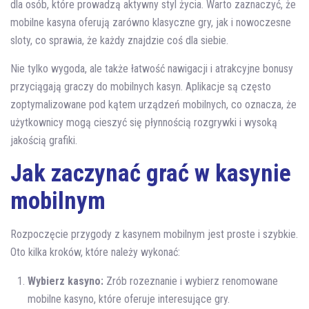
dla osób, które prowadzą aktywny styl życia. Warto zaznaczyć, że
mobilne kasyna oferują zarówno klasyczne gry, jak i nowoczesne
sloty, co sprawia, że każdy znajdzie coś dla siebie.
Nie tylko wygoda, ale także łatwość nawigacji i atrakcyjne bonusy
przyciągają graczy do mobilnych kasyn. Aplikacje są często
zoptymalizowane pod kątem urządzeń mobilnych, co oznacza, że
użytkownicy mogą cieszyć się płynnością rozgrywki i wysoką
jakością grafiki.
Jak zaczynać grać w kasynie
mobilnym
Rozpoczęcie przygody z kasynem mobilnym jest proste i szybkie.
Oto kilka kroków, które należy wykonać:
Wybierz kasyno:
Zrób rozeznanie i wybierz renomowane
mobilne kasyno, które oferuje interesujące gry.