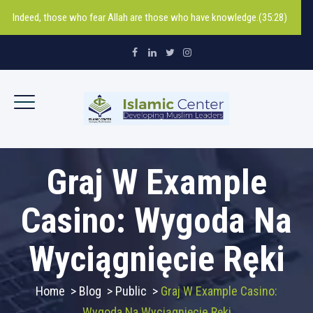
Indeed, those who fear Allah are those who have knowledge.(35:28)
Graj W Example
Casino: Wygoda Na
Wyciągnięcie Ręki
Home
>
Blog
>
Public
>
Graj W Example Casino:
Wygoda Na Wyciągnięcie Ręki