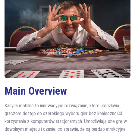
Main Overview
Kasyna mobilne to innowacyjne rozwiązanie, które umożliwia
graczom dostęp do szerokiego wyboru gier bez konieczności
korzystania z komputerów stacjonarnych. Umożliwiają one grę w
dowolnym miejscu i czasie, co sprawia, że są bardzo atrakcyjne