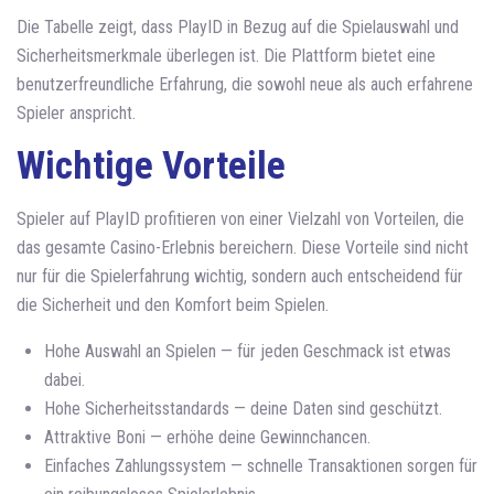
Die Tabelle zeigt, dass PlayID in Bezug auf die Spielauswahl und
Sicherheitsmerkmale überlegen ist. Die Plattform bietet eine
benutzerfreundliche Erfahrung, die sowohl neue als auch erfahrene
Spieler anspricht.
Wichtige Vorteile
Spieler auf PlayID profitieren von einer Vielzahl von Vorteilen, die
das gesamte Casino-Erlebnis bereichern. Diese Vorteile sind nicht
nur für die Spielerfahrung wichtig, sondern auch entscheidend für
die Sicherheit und den Komfort beim Spielen.
Hohe Auswahl an Spielen — für jeden Geschmack ist etwas
dabei.
Hohe Sicherheitsstandards — deine Daten sind geschützt.
Attraktive Boni — erhöhe deine Gewinnchancen.
Einfaches Zahlungssystem — schnelle Transaktionen sorgen für