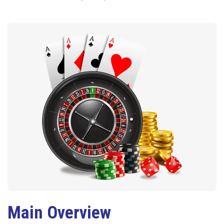
Main Overview