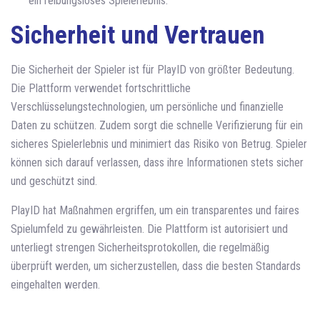
ein reibungsloses Spielerlebnis.
Sicherheit und Vertrauen
Die Sicherheit der Spieler ist für PlayID von größter Bedeutung.
Die Plattform verwendet fortschrittliche
Verschlüsselungstechnologien, um persönliche und finanzielle
Daten zu schützen. Zudem sorgt die schnelle Verifizierung für ein
sicheres Spielerlebnis und minimiert das Risiko von Betrug. Spieler
können sich darauf verlassen, dass ihre Informationen stets sicher
und geschützt sind.
PlayID hat Maßnahmen ergriffen, um ein transparentes und faires
Spielumfeld zu gewährleisten. Die Plattform ist autorisiert und
unterliegt strengen Sicherheitsprotokollen, die regelmäßig
überprüft werden, um sicherzustellen, dass die besten Standards
eingehalten werden.