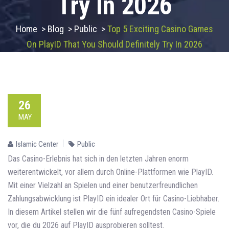
Try In 2026
Home
>
Blog
>
Public
>
Top 5 Exciting Casino Games
On PlayID That You Should Definitely Try In 2026
26
MAY
Islamic Center
Public
Das Casino-Erlebnis hat sich in den letzten Jahren enorm
weiterentwickelt, vor allem durch Online-Plattformen wie PlayID.
Mit einer Vielzahl an Spielen und einer benutzerfreundlichen
Zahlungsabwicklung ist PlayID ein idealer Ort für Casino-Liebhaber.
In diesem Artikel stellen wir die fünf aufregendsten Casino-Spiele
vor, die du 2026 auf PlayID ausprobieren solltest.