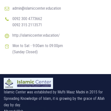
admin@islamiccenter.education
0092 300 4773662
0092 315 2113571
http://islamiccenter.education/
Mon to Sat - 9:00am to 09:00pm
(Sunday Closed)
Islamic Center was established by Mufti Maaz Madni in 2015 for
Spreading Knowledge of Islam, it is growing by the grace of Allah
day by day.