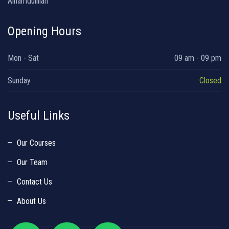
Alhamdulillah
Opening Hours
Mon - Sat
09 am - 09 pm
Sunday
Closed
Useful Links
Our Courses
Our Team
Contact Us
About Us