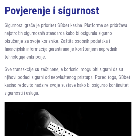
Povjerenje i sigurnost
Sigurnost igrača je prioritet SBbet kasina. Platforma se pridržava
najstrožih sigurnosnih standarda kako bi osigurala sigurno
okruženje za svoje korisnike. Zaštita osobnih podataka i
financijskih informacija garantirana je korištenjem naprednih
tehnologija enkripcije.
Sve transakcije su zaštićene, a korisnici mogu biti sigurni da su
njihovi podaci sigurni od neovlaštenog pristupa. Pored toga, SBbet
kasino redovito nadzire svoje sustave kako bi osigurao kontinuitet
sigurnosti i usluga.