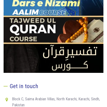
Get in touch
Block C, Saima Arabian Villas, North Karachi, Karachi, Sindh,
Pakistan