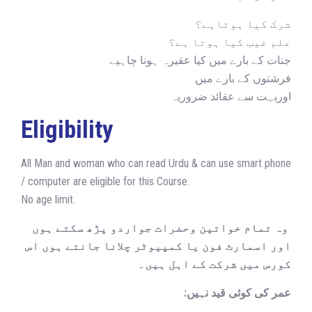
شرک کیا ہوتاہے؟
علم غیب کیا ہوتا ہے؟
جنات کے بارے میں کیا عقیرہ ہونا چاہیے
فرشتوں کے بارے میں
اوربہت سے عقائد ضروریہ
Eligibility
All Man and woman who can read Urdu & can use smart phone
/ computer are eligible for this Course.
No age limit.
وہ تمام خواتین وحضرات جواردو پڑھ سکتے ہوں
اور اسمارٹ فون یا کمپیوٹر چلانا جانتے ہوں اس
کورس میں شرکت کے اہل ہیں۔
عمر کی کوئی قید نہیں: