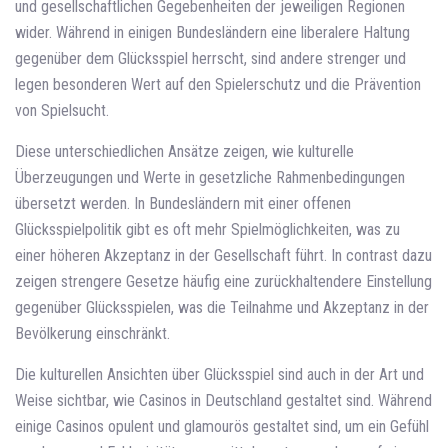
und gesellschaftlichen Gegebenheiten der jeweiligen Regionen
wider. Während in einigen Bundesländern eine liberalere Haltung
gegenüber dem Glücksspiel herrscht, sind andere strenger und
legen besonderen Wert auf den Spielerschutz und die Prävention
von Spielsucht.
Diese unterschiedlichen Ansätze zeigen, wie kulturelle
Überzeugungen und Werte in gesetzliche Rahmenbedingungen
übersetzt werden. In Bundesländern mit einer offenen
Glücksspielpolitik gibt es oft mehr Spielmöglichkeiten, was zu
einer höheren Akzeptanz in der Gesellschaft führt. In contrast dazu
zeigen strengere Gesetze häufig eine zurückhaltendere Einstellung
gegenüber Glücksspielen, was die Teilnahme und Akzeptanz in der
Bevölkerung einschränkt.
Die kulturellen Ansichten über Glücksspiel sind auch in der Art und
Weise sichtbar, wie Casinos in Deutschland gestaltet sind. Während
einige Casinos opulent und glamourös gestaltet sind, um ein Gefühl