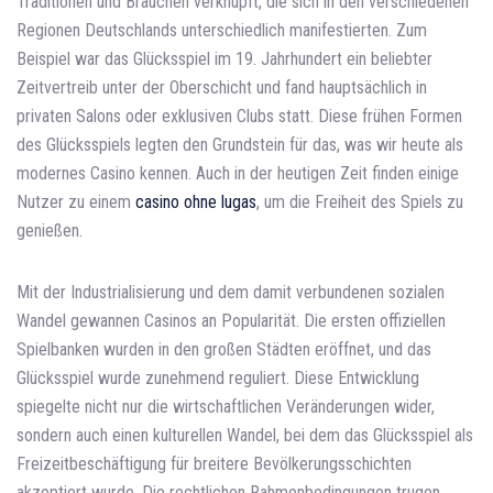
Traditionen und Bräuchen verknüpft, die sich in den verschiedenen
Regionen Deutschlands unterschiedlich manifestierten. Zum
Beispiel war das Glücksspiel im 19. Jahrhundert ein beliebter
Zeitvertreib unter der Oberschicht und fand hauptsächlich in
privaten Salons oder exklusiven Clubs statt. Diese frühen Formen
des Glücksspiels legten den Grundstein für das, was wir heute als
modernes Casino kennen. Auch in der heutigen Zeit finden einige
Nutzer zu einem
casino ohne lugas
, um die Freiheit des Spiels zu
genießen.
Mit der Industrialisierung und dem damit verbundenen sozialen
Wandel gewannen Casinos an Popularität. Die ersten offiziellen
Spielbanken wurden in den großen Städten eröffnet, und das
Glücksspiel wurde zunehmend reguliert. Diese Entwicklung
spiegelte nicht nur die wirtschaftlichen Veränderungen wider,
sondern auch einen kulturellen Wandel, bei dem das Glücksspiel als
Freizeitbeschäftigung für breitere Bevölkerungsschichten
akzeptiert wurde. Die rechtlichen Rahmenbedingungen trugen