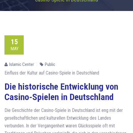
15
MAY
Islamic Center
Public
Einfluss der Kultur auf Casino-Spiele in Deutschland
Die historische Entwicklung von
Casino-Spielen in Deutschland
Die Geschichte der Casino-Spiele in Deutschland ist eng mit der
gesellschaftlichen und kulturellen Entwicklung des Landes
verbunden. In der Vergangenheit waren Glücksspiele oft mit