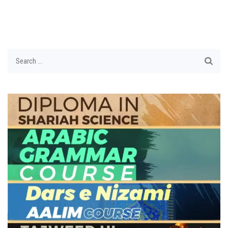
Search
for: