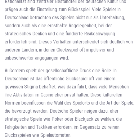
Rationalität sind zentraler Bestandteil der deutschen Kultur und
prägen auch die Einstellung zum Glücksspiel. Viele Spieler in
Deutschland betrachten das Spielen nicht nur als Unterhaltung,
sondern auch als eine ernsthafte Angelegenheit, bei der
strategisches Denken und eine fundierte Risikoabwägung
erforderlich sind. Dieses Verhalten unterscheidet sich deutlich von
anderen Ländern, in denen Glücksspiel oft impulsiver und
unbeschwerter angegangen wird.
Außerdem spielt der gesellschaftliche Druck eine Rolle. In
Deutschland ist das öffentliche Glücksspiel oft von einem
gewissen Stigma behaftet, was dazu führt, dass viele Menschen
ihre Aktivitäten im Casino eher privat halten. Diese kulturellen
Normen beeinflussen die Wahl des Spielorts und die Art der Spiele,
die bevorzugt werden. Deutsche Spieler neigen dazu, eher
strategische Spiele wie Poker oder Blackjack zu wählen, die
Fähigkeiten und Taktiken erfordern, im Gegensatz zu reinen
Glücksspielen wie Spielautomaten.