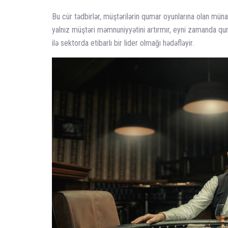
Bu cür tədbirlər, müştərilərin qumar oyunlarına olan müna
yalnız müştəri məmnuniyyətini artırmır, eyni zamanda qu
ilə sektorda etibarlı bir lider olmağı hədəfləyir.