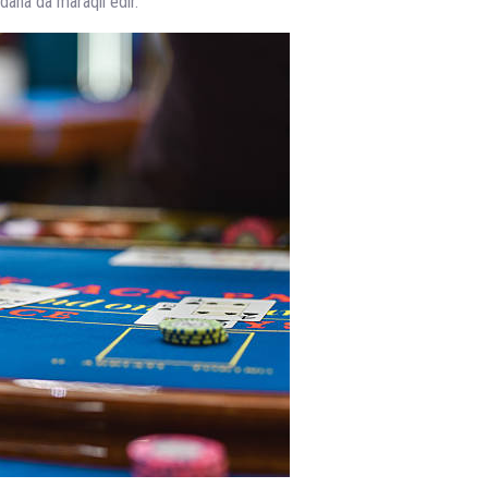
daha da maraqlı edir.