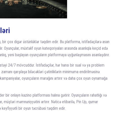
ləri
 bir çox digər üstünlüklər təqdim edir. Bu platforma, istifadəçilərə asan
ir. Oyunçular, müxtəlif oyun kateqoriyaları arasında asanlıqla keçid edə
 asanlıq, yeni başlayan oyunçuların platformaya uyğunlaşmasını asanlaşdırır.
təyi 24/7 mövcuddur. İstifadəçilər, hər hansı bir sual və ya problem
un zamanı qarşılaşa biləcəkləri çətinliklərin minimuma endirilməsinə
kampaniyalar, oyunçuların marağını artırır və daha çox oyun oynamağa
r bir onlayn kazino platforması halına gətirir. Oyunçuların rahatlığı və
r, müştəri məmnuniyyətini artırır. Nəticə etibarilə, Pin Up, qumar
ə keyfiyyətli bir oyun təcrübəsi təqdim edir.