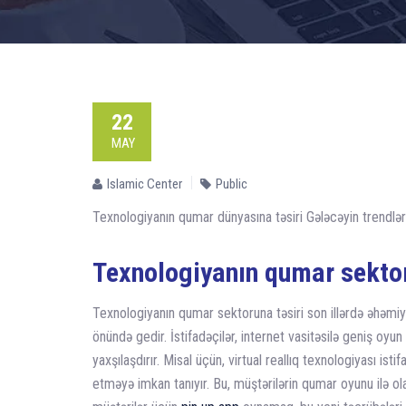
22
MAY
Islamic Center
Public
Texnologiyanın qumar dünyasına təsiri Gələcəyin trendləri
Texnologiyanın qumar sektor
Texnologiyanın qumar sektoruna təsiri son illərdə əhəmiyy
önündə gedir. İstifadəçilər, internet vasitəsilə geniş oyun
yaxşılaşdırır. Misal üçün, virtual reallıq texnologiyası ist
etməyə imkan tanıyır. Bu, müştərilərin qumar oyunu ilə ola