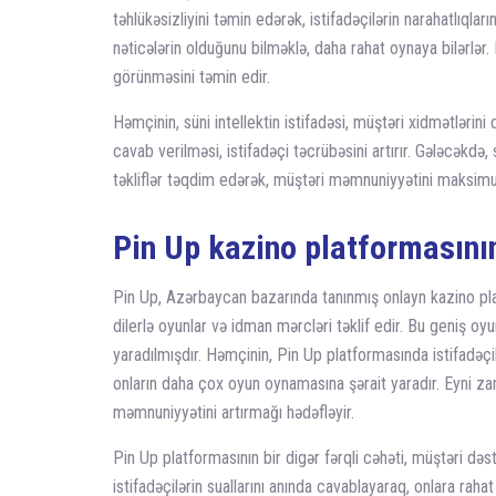
təhlükəsizliyini təmin edərək, istifadəçilərin narahatlıqlar
nəticələrin olduğunu bilməklə, daha rahat oynaya bilərlər.
görünməsini təmin edir.
Həmçinin, süni intellektin istifadəsi, müştəri xidmətlərini 
cavab verilməsi, istifadəçi təcrübəsini artırır. Gələcəkdə,
təkliflər təqdim edərək, müştəri məmnuniyyətini maksi
Pin Up kazino platformasının 
Pin Up, Azərbaycan bazarında tanınmış onlayn kazino plat
dilerlə oyunlar və idman mərcləri təklif edir. Bu geniş oy
yaradılmışdır. Həmçinin, Pin Up platformasında istifadəç
onların daha çox oyun oynamasına şərait yaradır. Eyni z
məmnuniyyətini artırmağı hədəfləyir.
Pin Up platformasının bir digər fərqli cəhəti, müştəri də
istifadəçilərin suallarını anında cavablayaraq, onlara rahat