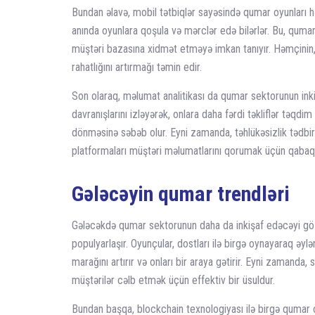
Bundan əlavə, mobil tətbiqlər sayəsində qumar oyunları hər
anında oyunlara qoşula və mərclər edə bilərlər. Bu, quma
müştəri bazasına xidmət etməyə imkan tanıyır. Həmçinin, bu
rahatlığını artırmağı təmin edir.
Son olaraq, məlumat analitikası da qumar sektorunun inki
davranışlarını izləyərək, onlara daha fərdi təkliflər təqd
dönməsinə səbəb olur. Eyni zamanda, təhlükəsizlik tədbir
platformaları müştəri məlumatlarını qorumak üçün qabaqcı
Gələcəyin qumar trendləri
Gələcəkdə qumar sektorunun daha da inkişaf edəcəyi gözləni
populyarlaşır. Oyunçular, dostları ilə birgə oynayaraq əyl
marağını artırır və onları bir araya gətirir. Eyni zamanda,
müştərilər cəlb etmək üçün effektiv bir üsuldur.
Bundan başqa, blockchain texnologiyası ilə birgə qumar o