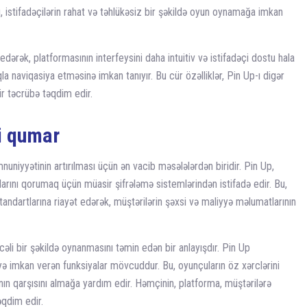
u, istifadəçilərin rahat və təhlükəsiz bir şəkildə oyun oynamağa imkan
dərək, platformasının interfeysini daha intuitiv və istifadəçi dostu hala
la naviqasiya etməsinə imkan tanıyır. Bu cür özəlliklər, Pin Up-ı digər
bir təcrübə təqdim edir.
li qumar
nuniyyətinin artırılması üçün ən vacib məsələlərdən biridir. Pin Up,
larını qorumaq üçün müasir şifrələmə sistemlərindən istifadə edir. Bu,
 standartlarına riayət edərək, müştərilərin şəxsi və maliyyə məlumatlarının
cəli bir şəkildə oynanmasını təmin edən bir anlayışdır. Pin Up
yə imkan verən funksiyalar mövcuddur. Bu, oyunçuların öz xərclərini
nın qarşısını almağa yardım edir. Həmçinin, platforma, müştərilərə
əqdim edir.