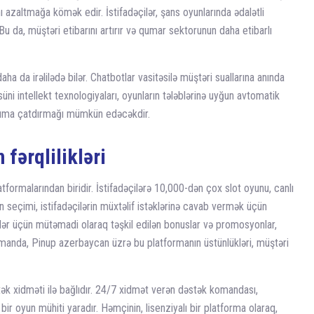
ını azaltmağa kömək edir. İstifadəçilər, şans oyunlarında ədalətli
 Bu da, müştəri etibarını artırır və qumar sektorunun daha etibarlı
daha da irəlilədə bilər. Chatbotlar vasitəsilə müştəri suallarına anında
 süni intellekt texnologiyaları, oyunların tələblərinə uyğun avtomatik
muma çatdırmağı mümkün edəcəkdir.
fərqlilikləri
formalarından biridir. İstifadəçilərə 10,000-dən çox slot oyunu, canlı
un seçimi, istifadəçilərin müxtəlif istəklərinə cavab vermək üçün
ilər üçün mütəmadi olaraq təşkil edilən bonuslar və promosyonlar,
amanda, Pinup azerbaycan üzrə bu platformanın üstünlükləri, müştəri
stək xidməti ilə bağlıdır. 24/7 xidmət verən dəstək komandası,
 bir oyun mühiti yaradır. Həmçinin, lisenziyalı bir platforma olaraq,