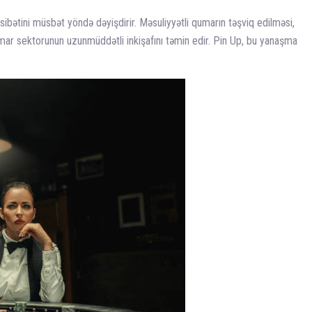
sibətini müsbət yöndə dəyişdirir. Məsuliyyətli qumarın təşviq edilməsi,
mar sektorunun uzunmüddətli inkişafını təmin edir. Pin Up, bu yanaşma