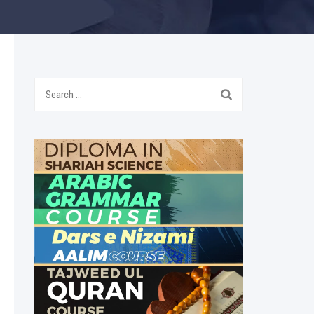
Search
for: