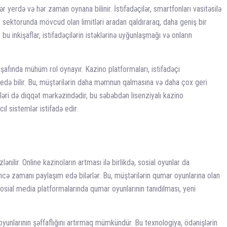
 yerdə və hər zaman oynana bilinir. İstifadəçilər, smartfonları vasitəsilə
r sektorunda mövcud olan limitləri aradan qaldıraraq, daha geniş bir
 inkişaflar, istifadəçilərin istəklərinə uyğunlaşmağı və onların
şafında mühüm rol oynayır. Kazino platformaları, istifadəçi
im edə bilir. Bu, müştərilərin daha məmnun qalmasına və daha çox geri
ləri də diqqət mərkəzindədir, bu səbəbdən lisenziyalı kazino
l sistemlər istifadə edir.
lir. Online kazinoların artması ilə birlikdə, sosial oyunlar da
əncə zamanı paylaşım edə bilərlər. Bu, müştərilərin qumar oyunlarına olan
 sosial media platformalarında qumar oyunlarının tanıdılması, yeni
yunlarının şəffaflığını artırmaq mümkündür. Bu texnologiya, ödənişlərin