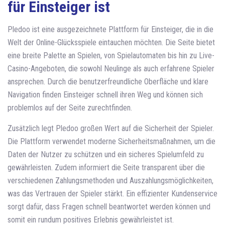
für Einsteiger ist
Pledoo ist eine ausgezeichnete Plattform für Einsteiger, die in die
Welt der Online-Glücksspiele eintauchen möchten. Die Seite bietet
eine breite Palette an Spielen, von Spielautomaten bis hin zu Live-
Casino-Angeboten, die sowohl Neulinge als auch erfahrene Spieler
ansprechen. Durch die benutzerfreundliche Oberfläche und klare
Navigation finden Einsteiger schnell ihren Weg und können sich
problemlos auf der Seite zurechtfinden.
Zusätzlich legt Pledoo großen Wert auf die Sicherheit der Spieler.
Die Plattform verwendet moderne Sicherheitsmaßnahmen, um die
Daten der Nutzer zu schützen und ein sicheres Spielumfeld zu
gewährleisten. Zudem informiert die Seite transparent über die
verschiedenen Zahlungsmethoden und Auszahlungsmöglichkeiten,
was das Vertrauen der Spieler stärkt. Ein effizienter Kundenservice
sorgt dafür, dass Fragen schnell beantwortet werden können und
somit ein rundum positives Erlebnis gewährleistet ist.