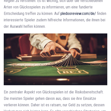
Regeln zu verstehen. Es ist wichtig, sich über die verschiedenen
Arten von Glücksspielen zu informieren, um eine fundierte
Entscheidung treffen zu können. Auf
pledooreview.com/de/
finden
interessierte Spieler zudem hilfreiche Informationen, die ihnen bei
der Auswahl helfen können.
Ein zentraler Aspekt von Glücksspielen ist die Risikobereitschaft.
Die meisten Spieler gehen davon aus, dass sie ihre Einsätze
verlieren können. Daher ist es ratsam, nur Geld zu setzen, dessen