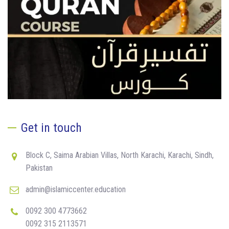
Get in touch
Block C, Saima Arabian Villas, North Karachi, Karachi, Sindh,
Pakistan
admin@islamiccenter.education
0092 300 4773662
0092 315 2113571