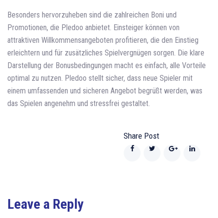
Besonders hervorzuheben sind die zahlreichen Boni und
Promotionen, die Pledoo anbietet. Einsteiger können von
attraktiven Willkommensangeboten profitieren, die den Einstieg
erleichtern und für zusätzliches Spielvergnügen sorgen. Die klare
Darstellung der Bonusbedingungen macht es einfach, alle Vorteile
optimal zu nutzen. Pledoo stellt sicher, dass neue Spieler mit
einem umfassenden und sicheren Angebot begrüßt werden, was
das Spielen angenehm und stressfrei gestaltet.
Share Post
Leave a Reply