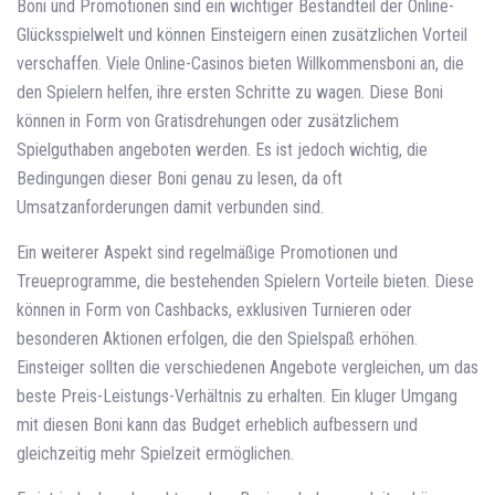
Boni und Promotionen sind ein wichtiger Bestandteil der Online-
Glücksspielwelt und können Einsteigern einen zusätzlichen Vorteil
verschaffen. Viele Online-Casinos bieten Willkommensboni an, die
den Spielern helfen, ihre ersten Schritte zu wagen. Diese Boni
können in Form von Gratisdrehungen oder zusätzlichem
Spielguthaben angeboten werden. Es ist jedoch wichtig, die
Bedingungen dieser Boni genau zu lesen, da oft
Umsatzanforderungen damit verbunden sind.
Ein weiterer Aspekt sind regelmäßige Promotionen und
Treueprogramme, die bestehenden Spielern Vorteile bieten. Diese
können in Form von Cashbacks, exklusiven Turnieren oder
besonderen Aktionen erfolgen, die den Spielspaß erhöhen.
Einsteiger sollten die verschiedenen Angebote vergleichen, um das
beste Preis-Leistungs-Verhältnis zu erhalten. Ein kluger Umgang
mit diesen Boni kann das Budget erheblich aufbessern und
gleichzeitig mehr Spielzeit ermöglichen.