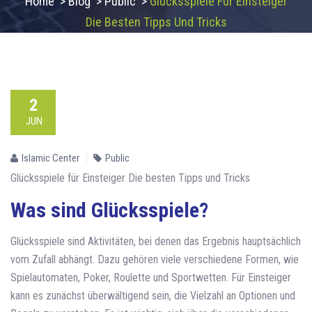
Home
>
Blog
>
Public
>
Glücksspiele Für Einsteiger
Die Besten Tipps Und Tricks
2
JUN
Islamic Center
Public
Glücksspiele für Einsteiger Die besten Tipps und Tricks
Was sind Glücksspiele?
Glücksspiele sind Aktivitäten, bei denen das Ergebnis hauptsächlich
vom Zufall abhängt. Dazu gehören viele verschiedene Formen, wie
Spielautomaten, Poker, Roulette und Sportwetten. Für Einsteiger
kann es zunächst überwältigend sein, die Vielzahl an Optionen und