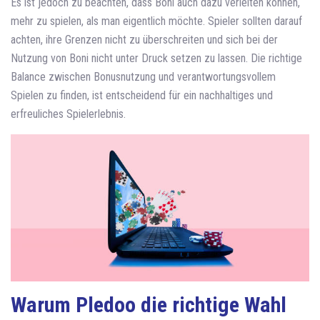
Es ist jedoch zu beachten, dass Boni auch dazu verleiten können,
mehr zu spielen, als man eigentlich möchte. Spieler sollten darauf
achten, ihre Grenzen nicht zu überschreiten und sich bei der
Nutzung von Boni nicht unter Druck setzen zu lassen. Die richtige
Balance zwischen Bonusnutzung und verantwortungsvollem
Spielen zu finden, ist entscheidend für ein nachhaltiges und
erfreuliches Spielerlebnis.
Warum Pledoo die richtige Wahl