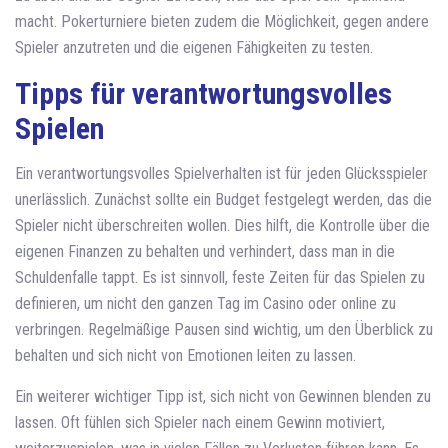
macht. Pokerturniere bieten zudem die Möglichkeit, gegen andere
Spieler anzutreten und die eigenen Fähigkeiten zu testen.
Tipps für verantwortungsvolles
Spielen
Ein verantwortungsvolles Spielverhalten ist für jeden Glücksspieler
unerlässlich. Zunächst sollte ein Budget festgelegt werden, das die
Spieler nicht überschreiten wollen. Dies hilft, die Kontrolle über die
eigenen Finanzen zu behalten und verhindert, dass man in die
Schuldenfalle tappt. Es ist sinnvoll, feste Zeiten für das Spielen zu
definieren, um nicht den ganzen Tag im Casino oder online zu
verbringen. Regelmäßige Pausen sind wichtig, um den Überblick zu
behalten und sich nicht von Emotionen leiten zu lassen.
Ein weiterer wichtiger Tipp ist, sich nicht von Gewinnen blenden zu
lassen. Oft fühlen sich Spieler nach einem Gewinn motiviert,