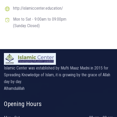
http://islamiccenter.education/
Mon to Sat - 9:00am to 09:00pm
(Sunday Closed)
Islamic Center was established by Mufti Maaz Madni in 2015 for
Spreading Knowledge of Islam, it is growing by the grace of Allah
day by day.
Alhamdulillah
Opening Hours