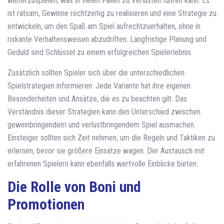
weiterzuspielen, was in vielen Fällen zu Verlusten führen kann. Es
ist ratsam, Gewinne rechtzeitig zu realisieren und eine Strategie zu
entwickeln, um den Spaß am Spiel aufrechtzuerhalten, ohne in
riskante Verhaltensweisen abzudriften. Langfristige Planung und
Geduld sind Schlüssel zu einem erfolgreichen Spielerlebnis.
Zusätzlich sollten Spieler sich über die unterschiedlichen
Spielstrategien informieren. Jede Variante hat ihre eigenen
Besonderheiten und Ansätze, die es zu beachten gilt. Das
Verständnis dieser Strategien kann den Unterschied zwischen
gewinnbringendem und verlustbringendem Spiel ausmachen.
Einsteiger sollten sich Zeit nehmen, um die Regeln und Taktiken zu
erlernen, bevor sie größere Einsätze wagen. Der Austausch mit
erfahrenen Spielern kann ebenfalls wertvolle Einblicke bieten.
Die Rolle von Boni und
Promotionen