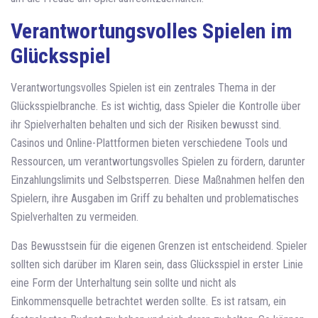
Verantwortungsvolles Spielen im
Glücksspiel
Verantwortungsvolles Spielen ist ein zentrales Thema in der
Glücksspielbranche. Es ist wichtig, dass Spieler die Kontrolle über
ihr Spielverhalten behalten und sich der Risiken bewusst sind.
Casinos und Online-Plattformen bieten verschiedene Tools und
Ressourcen, um verantwortungsvolles Spielen zu fördern, darunter
Einzahlungslimits und Selbstsperren. Diese Maßnahmen helfen den
Spielern, ihre Ausgaben im Griff zu behalten und problematisches
Spielverhalten zu vermeiden.
Das Bewusstsein für die eigenen Grenzen ist entscheidend. Spieler
sollten sich darüber im Klaren sein, dass Glücksspiel in erster Linie
eine Form der Unterhaltung sein sollte und nicht als
Einkommensquelle betrachtet werden sollte. Es ist ratsam, ein