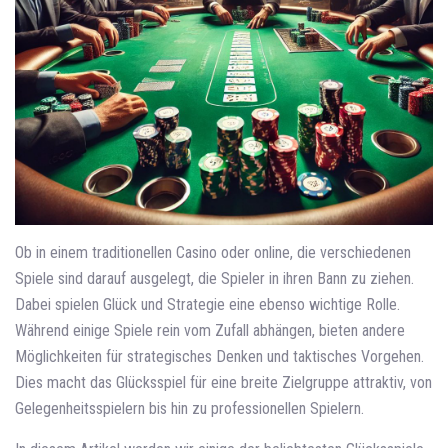
Ob in einem traditionellen Casino oder online, die verschiedenen
Spiele sind darauf ausgelegt, die Spieler in ihren Bann zu ziehen.
Dabei spielen Glück und Strategie eine ebenso wichtige Rolle.
Während einige Spiele rein vom Zufall abhängen, bieten andere
Möglichkeiten für strategisches Denken und taktisches Vorgehen.
Dies macht das Glücksspiel für eine breite Zielgruppe attraktiv, von
Gelegenheitsspielern bis hin zu professionellen Spielern.