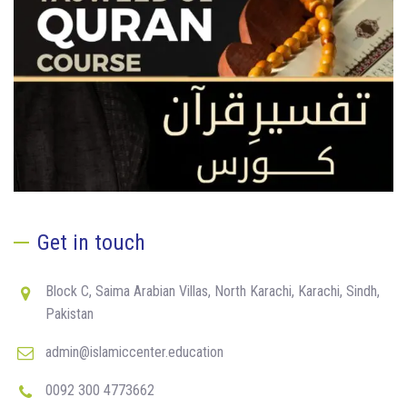
Get in touch
Block C, Saima Arabian Villas, North Karachi, Karachi, Sindh,
Pakistan
admin@islamiccenter.education
0092 300 4773662