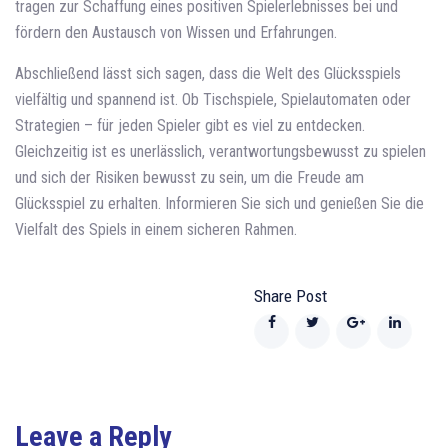
tragen zur Schaffung eines positiven Spielerlebnisses bei und
fördern den Austausch von Wissen und Erfahrungen.
Abschließend lässt sich sagen, dass die Welt des Glücksspiels
vielfältig und spannend ist. Ob Tischspiele, Spielautomaten oder
Strategien – für jeden Spieler gibt es viel zu entdecken.
Gleichzeitig ist es unerlässlich, verantwortungsbewusst zu spielen
und sich der Risiken bewusst zu sein, um die Freude am
Glücksspiel zu erhalten. Informieren Sie sich und genießen Sie die
Vielfalt des Spiels in einem sicheren Rahmen.
Share Post
Leave a Reply