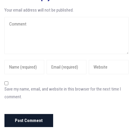
Your email address will not be published.
Save my name, email, and website in this browser for the next time I
comment.