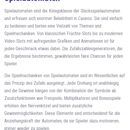
Spielautomaten sind die Königsklasse der Glücksspielautomaten
und erfreuen sich enormer Beliebtheit in Casinos. Sie sind einfach
zu bedienen und bieten eine Vielzahl von Themen und
Spielmechaniken. Von klassischen Früchte-Slots bis zu modernen
Video-Slots mit aufregenden Grafiken und Animationen ist für
jeden Geschmack etwas dabei. Die Zufallszahlengeneratoren, die
die Ergebnisse bestimmen, gewährleisten faire Chancen für jeden
Spieler.
Die Spielmechaniken von Spielautomaten sind im Wesentlichen auf
das Prinzip des Zufalls ausgelegt. Jede Drehung ist unabhängig
und die Gewinne hängen von der Kombination der Symbole ab.
Zusatzfunktionen wie Freispiele, Multiplikatoren und Bonusspiele
erhöhen den Nervenkitzel und bieten zusätzliche
Gewinnmöglichkeiten. Diese Elemente sind entscheidend für die
Anziehungskraft der Automaten, da sie Spieler dazu motivieren,
immer wieder zu spielen.