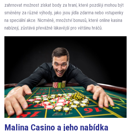
zahrnovat možnost získat body za hraní, které později mohou být
směněny za různé výhody, jako jsou jídla zdarma nebo vstupenky
na speciální akce. Nicméně, množství bonusů, které online kasina
nabízejí, zůstává převážně lákavější pro většinu hráčů.
Malina Casino a jeho nabídka