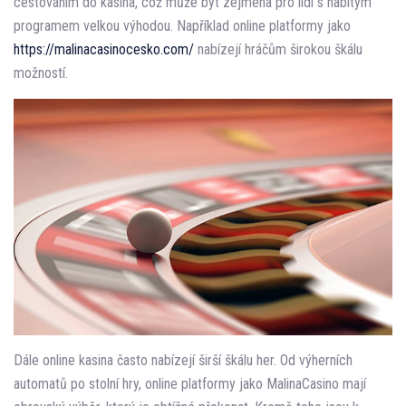
cestováním do kasina, což může být zejména pro lidi s nabitým
programem velkou výhodou. Například online platformy jako
https://malinacasinocesko.com/
nabízejí hráčům širokou škálu
možností.
Dále online kasina často nabízejí širší škálu her. Od výherních
automatů po stolní hry, online platformy jako MalinaCasino mají