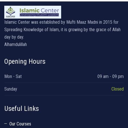
Islamic Center was established by Mufti Maaz Madni in 2015 for
Spreading Knowledge of Islam, it is growing by the grace of Allah
day by day.
Alhamdulillah
Opening Hours
Mon - Sat
09 am - 09 pm
Sunday
Closed
Useful Links
Our Courses