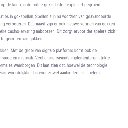
 op de knop, is de online gokindustrie explosief gegroeid.
vaties in gokspellen. Spellen zijn nu voorzien van geavanceerde
ring verbeteren. Daarnaast zijn er ook nieuwe vormen van gokken
ysieke casino-ervaring nabootsen. Dit zorgt ervoor dat spelers zich
te genieten van gokken.
okken. Met de groei van digitale platforms komt ook de
raude en misbruik. Veel online casino’s implementeren strikte
orms te waarborgen. Dit laat zien dat, hoewel de technologie
rantwoordelijkheid is voor zowel aanbieders als spelers.