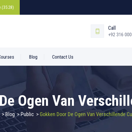
.(35:28)
Call
+92 316 00
Courses
Blog
Contact Us
De Ogen Van Verschill
>
Blog
>
Public
>
Gokken Door De Ogen Van Verschillende Cu