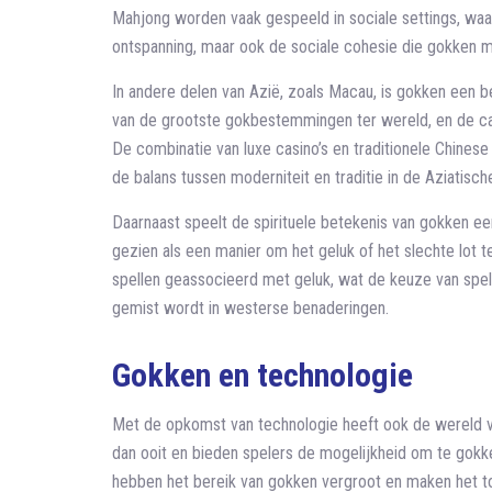
Mahjong worden vaak gespeeld in sociale settings, waa
ontspanning, maar ook de sociale cohesie die gokken m
In andere delen van Azië, zoals Macau, is gokken een 
van de grootste gokbestemmingen ter wereld, en de ca
De combinatie van luxe casino’s en traditionele Chinese
de balans tussen moderniteit en traditie in de Aziatisc
Daarnaast speelt de spirituele betekenis van gokken e
gezien als een manier om het geluk of het slechte lot
spellen geassocieerd met geluk, wat de keuze van spel
gemist wordt in westerse benaderingen.
Gokken en technologie
Met de opkomst van technologie heeft ook de wereld van
dan ooit en bieden spelers de mogelijkheid om te gokke
hebben het bereik van gokken vergroot en maken het t