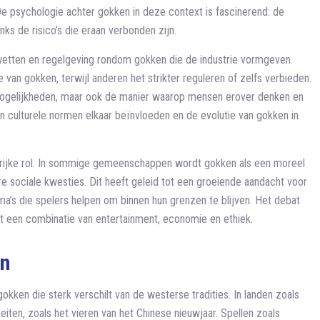
e psychologie achter gokken in deze context is fascinerend: de
s de risico’s die eraan verbonden zijn.
 wetten en regelgeving rondom gokken die de industrie vormgeven.
an gokken, terwijl anderen het strikter reguleren of zelfs verbieden.
kmogelijkheden, maar ook de manier waarop mensen erover denken en
en culturele normen elkaar beïnvloeden en de evolutie van gokken in
grijke rol. In sommige gemeenschappen wordt gokken als een moreel
re sociale kwesties. Dit heeft geleid tot een groeiende aandacht voor
’s die spelers helpen om binnen hun grenzen te blijven. Het debat
t een combinatie van entertainment, economie en ethiek.
en
kken die sterk verschilt van de westerse tradities. In landen zoals
teiten, zoals het vieren van het Chinese nieuwjaar. Spellen zoals