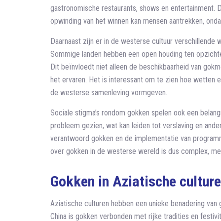
gastronomische restaurants, shows en entertainment. D
opwinding van het winnen kan mensen aantrekken, ondank
Daarnaast zijn er in de westerse cultuur verschillende
Sommige landen hebben een open houding ten opzichte v
Dit beïnvloedt niet alleen de beschikbaarheid van go
het ervaren. Het is interessant om te zien hoe wetten 
de westerse samenleving vormgeven.
Sociale stigma’s rondom gokken spelen ook een belan
probleem gezien, wat kan leiden tot verslaving en ande
verantwoord gokken en de implementatie van programma
over gokken in de westerse wereld is dus complex, me
Gokken in Aziatische cultur
Aziatische culturen hebben een unieke benadering van go
China is gokken verbonden met rijke tradities en festivi