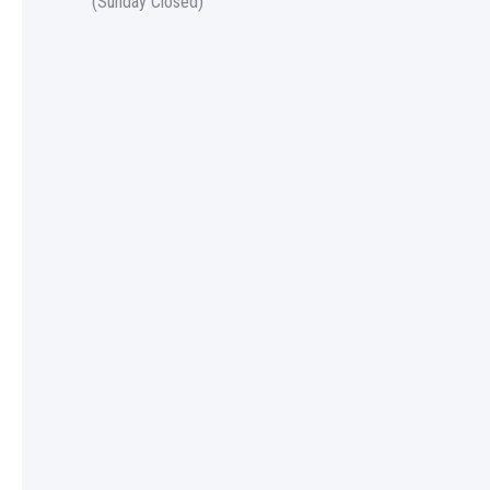
(Sunday Closed)