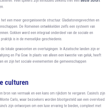
ciliteren. Veel spelers zijn inmiddels bekend met een
Beste Sofort
en.
g het een meer georganiseerde structuur. Gladiatorengevechten en
enschappen. De Romeinen ontwikkelden zelfs een systeem van
nnen. Gokken werd een integraal onderdeel van de sociale en
 praktijk is in de menselijke geschiedenis.
e lokale gewoonten en overtuigingen. In Aziatische landen zijn er
hjong en Pai Gow. In plaats van alleen een kwestie van geluk, heeft
ten en zijn het sociale evenementen die gemeenschappen
e culturen
n bron van vermaak en een kans om rijkdom te vergaren. Casino’s zijn
 Monte Carlo, waar bezoekers worden blootgesteld aan een overvloed
asino’s zijn ontworpen om een luxe ervaring te bieden, compleet met