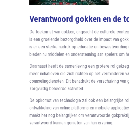
Verantwoord gokken en de 
De toekomst van gokken, ongeacht de culturele context
is een groeiende bezorgdheid over de impact van gokk
is er een sterke nadruk op educatie en bewustwording r
bieden nu middelen en ondersteuning aan spelers om h
Daarnaast heeft de samenleving een grotere rol gekreg
meer initiatieven die zich richten op het verminderen va
counselingdiensten. Dit benadrukt de verschuiving van 
zorgvuldig beheerde activiteit.
De opkomst van technologie zal ook een belangrijke rol
ontwikkeling van online platforms en mobiele applicat
maakt het nog belangrijker om verantwoorde gokpraktijk
verantwoord kunnen genieten van hun ervaring.