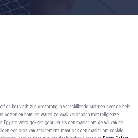
elf en het vindt zijn oorsprong in verschillende culturen over de hele
n botten en hout, en waren ze vaak verbonden met religieuze
en Egypte werd gokken gebruikt als een manier om de wil van de
t alleen een bron van amusement, maar ook een manier om sociale