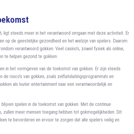
toekomst
, ligt steeds meer in het verantwoord omgaan met deze activiteit. Er
en op de geestelijke gezondheid en het welzijn van spelers. Daarom
ondom verantwoord gokken. Veel casino’s, zowel fysiek als online,
en te helpen gezond te gokken.
en in het vormgeven van de toekomst van gokken. Er zijn steeds
n de risico’s van gokken, zoals zelfuitsluitingsprogramma’s en
gokken als louter entertainment naar een verantwoordelijk en
 blijven spelen in de toekomst van gokken. Met de continue
ies, zullen meer mensen toegang hebben tot gokmogelijkheden. Dit
en te bevorderen en ervoor te zorgen dat alle spelers veilig en